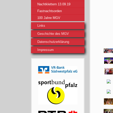
Nachtklettern 13.09.19
Fastnachtsorden
100 Jahre MGV
Links
Geschichte des MGV
Datenschutzerklärung
Impressum