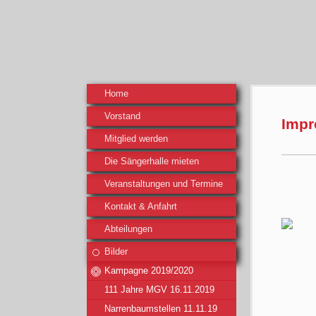
Home
Vorstand
Impr
Mitglied werden
Die Sängerhalle mieten
Veranstaltungen und Termine
Kontakt & Anfahrt
Abteilungen
Bilder
Kampagne 2019/2020
111 Jahre MGV 16.11.2019
Narrenbaumstellen 11.11.19